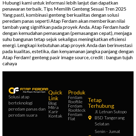
Hubungi kami untuk informasi lebih lanjut dan dapatkan
penawaran terbaik. Tips Memilih Genteng Sesuai Tren 2025
Yang pasti, kombinasi genteng berkualitas dengan solusi
peredam panas seperti Atap Ferdam akan memberikan nilai
tambah yang signifikan pada proyek Anda. Atap Ferdam hadir
dengan kemudahan pemasangan (pemasangan cepat), menjaga
suhu bangunan tetap sejuk sekaligus meningkatkan efisiensi
energi. Lengkapi kebutuhan atap proyek Anda dan berinvestasi
pada kualitas, estetika, dan kenyamanan jangka panjang dengan
Atap Ferdam! genteng pasir image source, credit : bangun tujuh
cahaya
Quick
Produk
Solusi atap
Link
Ferdam
Tetap
Rooftile
berteknologi
Blog
Terhubung
Ferdam
Mitra
peredam panas dan
Roofdeck
Karir
Jl. Letnan Sutopo
Ferdam
peredam suara
Kontak
BSD Tangerang
Flat
Selatan
Senin - Jumat