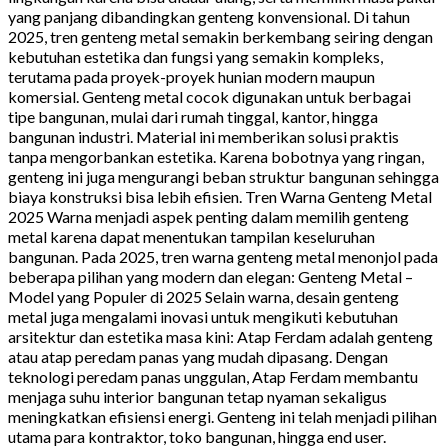
yang panjang dibandingkan genteng konvensional. Di tahun
2025, tren genteng metal semakin berkembang seiring dengan
kebutuhan estetika dan fungsi yang semakin kompleks,
terutama pada proyek-proyek hunian modern maupun
komersial. Genteng metal cocok digunakan untuk berbagai
tipe bangunan, mulai dari rumah tinggal, kantor, hingga
bangunan industri. Material ini memberikan solusi praktis
tanpa mengorbankan estetika. Karena bobotnya yang ringan,
genteng ini juga mengurangi beban struktur bangunan sehingga
biaya konstruksi bisa lebih efisien. Tren Warna Genteng Metal
2025 Warna menjadi aspek penting dalam memilih genteng
metal karena dapat menentukan tampilan keseluruhan
bangunan. Pada 2025, tren warna genteng metal menonjol pada
beberapa pilihan yang modern dan elegan: Genteng Metal –
Model yang Populer di 2025 Selain warna, desain genteng
metal juga mengalami inovasi untuk mengikuti kebutuhan
arsitektur dan estetika masa kini: Atap Ferdam adalah genteng
atau atap peredam panas yang mudah dipasang. Dengan
teknologi peredam panas unggulan, Atap Ferdam membantu
menjaga suhu interior bangunan tetap nyaman sekaligus
meningkatkan efisiensi energi. Genteng ini telah menjadi pilihan
utama para kontraktor, toko bangunan, hingga end user.