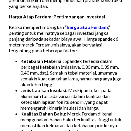
perubahan iklim dan mempromosikan praktik konstruksi
yang berkelanjutan.
Harga Atap Ferdam: Pertimbangan Investasi
Ketika mempertimbangkan “
harga atap Ferdam
,”
penting untuk melihatnya sebagai investasi jangka
panjang daripada sekadar biaya awal. Harga spandek 6
meter merek Ferdam, misalnya, akan bervariasi
tergantung pada beberapa faktor:
Ketebalan Material:
Spandek tersedia dalam
berbagai ketebalan (misalnya, 0.30 mm, 0.35 mm,
0.40 mm, dst.). Semakin tebal material, umumnya
semakin kuat dan tahan lama, namun harganya juga
akan lebih tinggi.
Jenis Lapisan Insulasi:
Meskipun fokus pada
aluminium foil, ada variasi dalam kualitas dan
ketebalan lapisan foil itu sendiri, yang dapat
memengaruhi kinerja insulasi dan harga.
Kualitas Bahan Baku:
Merek Ferdam dikenal
menggunakan bahan baku berkualitas tinggi untuk
memastikan kekuatan dan ketahanan produknya.